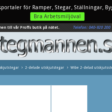
esportaler för Ramper, Stegar, Ställningar, 
Bra Arbetsmiljöval
en till vår Proffs butik på nätet.
Telefon: 040-920 200
skjutstegar
2-delade utskjutstegar
Wibe 2-delad utskjuts