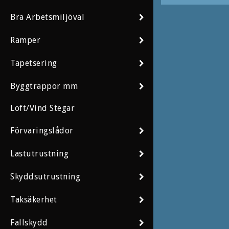
N
Bra Arbetsmiljöval
S
E
Ramper
S
Tapetsering
H
Byggtrappor mm
A
A
Loft/Vind Stegar
L
Förvaringslådor
T
S
Lastutrustning
P
V
Skyddsutrustning
Taksäkerhet
Fallskydd