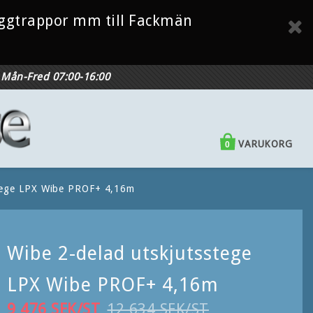
Byggtrappor mm till Fackmän
Mån-Fred 07:00-16:00
VARUKORG
0
stege LPX Wibe PROF+ 4,16m
Wibe 2-delad utskjutsstege
LPX Wibe PROF+ 4,16m
9 476 SEK/ST
12 634 SEK/ST