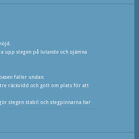
höjd.
ta upp stegen på lutande och ojämna
basen faller undan.
re räckvidd och gott om plats för att
gör stegen stabil och stegpinnarna har
ristående.
t under användning.