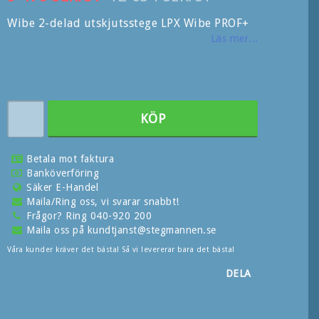
Wibe 2-delad utskjutsstege LPX Wibe PROF+
Läs mer...
KÖP
Betala mot faktura
Banköverföring
Säker E-Handel
Maila/Ring oss, vi svarar snabbt!
Frågor? Ring 040-920 200
Maila oss på kundtjanst@stegmannen.se
Våra kunder kräver det bästa! Så vi levererar bara det bästa!
DELA