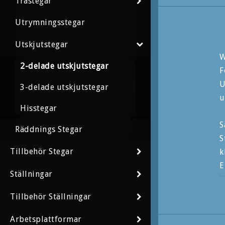
Trästegar
Utrymningsstegar
Utskjutstegar
W
2-delade utskjutstegar
F
U
3-delade utskjutstegar
u
Hisstegar
S
Räddnings Stegar
S
Tillbehör Stegar
k
E
Ställningar
d
T
Tillbehör Ställningar
A
Arbetsplattformar