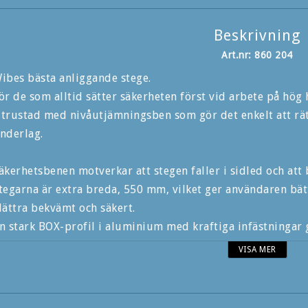
Beskrivning
Art.nr: 860 204
ibes bästa anliggande stege.
ör de som alltid sätter säkerheten först vid arbete på hög 
trustad med nivåutjämningsben som gör det enkelt att rä
nderlag.
äkerhetsbenen motverkar att stegen faller i sidled och att 
tegarna är extra breda, 550 mm, vilket ger användaren bätt
lättra bekvämt och säkert.
n stark BOX-profil i aluminium med kraftiga infästningar 
ubbelriktat halkskydd.
VISA MER
oppfästenas design gör att det är lätt att använda stegen f
utomatisk låsning försäkrar att stegen alltid är säkert lås