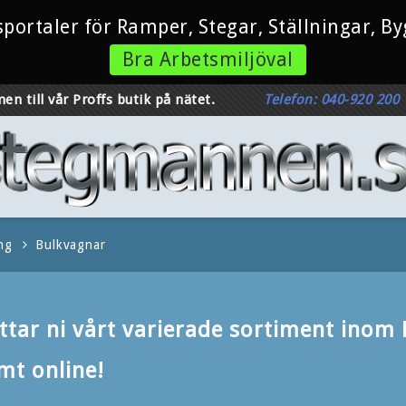
esportaler för Ramper, Stegar, Ställningar, 
Bra Arbetsmiljöval
en till vår Proffs butik på nätet.
Telefon: 040-920 200
ng
Bulkvagnar
ttar ni vårt varierade sortiment inom
mt online!