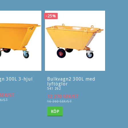
-25%
gn 300L 3-hjul
Bulkvagn2 300L med
lyftöglor
541 262
SEK/ST
12 270 SEK/ST
EK/ST
16 360 SEK/ST
KÖP