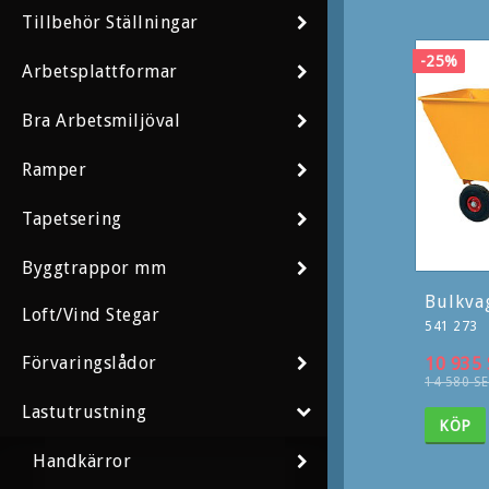
Tillbehör Ställningar
-25%
Arbetsplattformar
Bra Arbetsmiljöval
Ramper
Tapetsering
Byggtrappor mm
Bulkva
Loft/Vind Stegar
541 273
Förvaringslådor
10 935 
14 580 S
Lastutrustning
KÖP
Handkärror